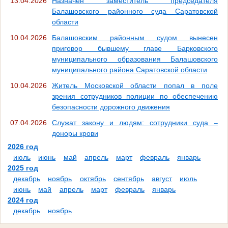
13.04.2026
Назначен заместитель председателя
Балашовского районного суда Саратовской
области
10.04.2026
Балашовским районным судом вынесен
приговор бывшему главе Барковского
муниципального образования Балашовского
муниципального района Саратовской области
10.04.2026
Житель Московской области попал в поле
зрения сотрудников полиции по обеспечению
безопасности дорожного движения
07.04.2026
Служат закону и людям: сотрудники суда –
доноры крови
2026 год
июль
июнь
май
апрель
март
февраль
январь
2025 год
декабрь
ноябрь
октябрь
сентябрь
август
июль
июнь
май
апрель
март
февраль
январь
2024 год
декабрь
ноябрь