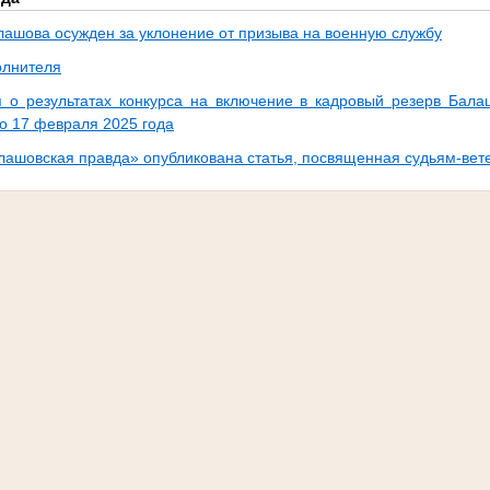
алашова осужден за уклонение от призыва на военную службу
олнителя
о результатах конкурса на включение в кадровый резерв Бала
о 17 февраля 2025 года
алашовская правда» опубликована статья, посвященная судьям-ве