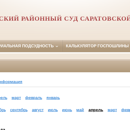
КИЙ РАЙОННЫЙ СУД САРАТОВСКО
РИАЛЬНАЯ ПОДСУДНОСТЬ
КАЛЬКУЛЯТОР ГОСПОШЛИНЫ
информация
рель
март
февраль
январь
брь
сентябрь
август
июль
июнь
май
апрель
март
фев
ода