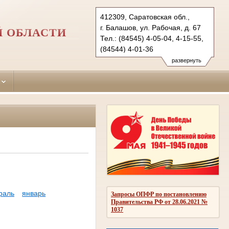
412309, Саратовская обл.,
г. Балашов, ул. Рабочая, д. 67
Й ОБЛАСТИ
Тел.: (84545) 4-05-04, 4-15-55,
(84544) 4-01-36
balashovsky.sar@sudrf.ru
развернуть
раль
январь
Запросы ОПФР по постановлению
Правительства РФ от 28.06.2021 №
1037