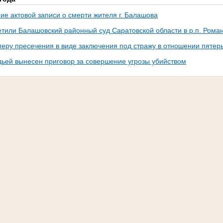
ие актовой записи о смерти жителя г. Балашова
етили Балашовский районный суд Саратовской области в р.п. Рома
меру пресечения в виде заключения под стражу в отношении пятер
ьей вынесен приговор за совершение угрозы убийством