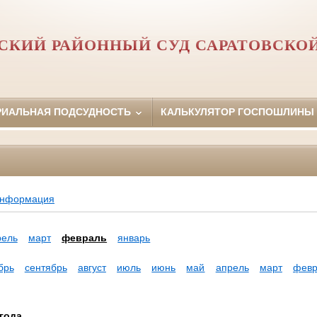
КИЙ РАЙОННЫЙ СУД САРАТОВСКО
РИАЛЬНАЯ ПОДСУДНОСТЬ
КАЛЬКУЛЯТОР ГОСПОШЛИНЫ
информация
рель
март
февраль
январь
брь
сентябрь
август
июль
июнь
май
апрель
март
февр
года