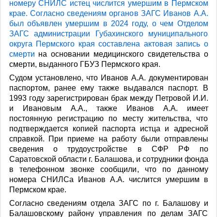
номеру СНИЛС истец числится умершим в Пермском
крае. Согласно сведениям органов ЗАГС Иванов А.А.
был объявлен умершим в 2024 году, о чем Отделом
ЗАГС администрации Губахинского муниципального
округа Пермского края составлена актовая запись о
смерти
на основании медицинского свидетельства о
смерти, выданного ГБУЗ Пермского края.
Судом установлено, что Иванов А.А. документирован
паспортом, ранее ему также выдавался паспорт. В
1993 году зарегистрирован брак между Петровой И.И.
и Ивановым А.А., также Иванов А.А. имеет
постоянную регистрацию по месту жительства, что
подтверждается копией паспорта истца и адресной
справкой. При приеме на работу были отправлены
сведения о трудоустройстве в СФР РФ по
Саратовской области г. Балашова, и сотрудники фонда
в телефонном звонке сообщили, что по данному
номера СНИЛСа Иванов А.А. числится умершим в
Пермском крае.
Согласно сведениям отдела ЗАГС по г. Балашову и
Балашовскому району управления по делам ЗАГС