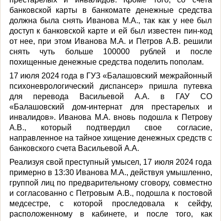
банковской карты в банкомате денежные средства
должна была снять Иванова М.А., так как у нее был
доступ к банковской карте и ей был известен пин-код
от нее, при этом Иванова М.А. и Петров А.В. решили
снять чуть больше 100000 рублей и после
похищенные денежные средства поделить пополам.
17 июля 2024 года в ГУЗ «Балашовский межрайонный
психоневрологический диспансер» пришла путевка
для перевода Васильевой А.А. в ГАУ СО
«Балашовский дом-интернат для престарелых и
инвалидов». Иванова М.А. вновь подошла к Петрову
А.В., который подтвердил свое согласие,
направленное на тайное хищение денежных средств с
банковского счета Васильевой А.А.
Реализуя свой преступный умысел, 17 июля 2024 года
примерно в 13:30 Иванова М.А., действуя умышленно,
группой лиц по предварительному сговору, совместно
и согласованно с Петровым А.В., подошла к постовой
медсестре, с которой проследовала к сейфу,
расположенному в кабинете, и после того, как