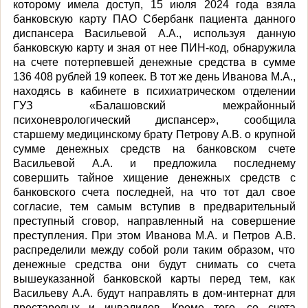
которому имела доступ, 15 июля 2024 года взяла
банковскую карту ПАО Сбербанк пациента данного
диспансера Васильевой А.А., используя данную
банковскую карту и зная от нее ПИН-код, обнаружила
на счете потерпевшей денежные средства в сумме
136 408 рублей 19 копеек. В тот же день Иванова М.А.,
находясь в кабинете в психиатрическом отделении
ГУЗ «Балашовский межрайонный
психоневрологический диспансер», сообщила
старшему медицинскому брату Петрову А.В. о крупной
сумме денежных средств на банковском счете
Васильевой А.А. и предложила последнему
совершить тайное хищение денежных средств с
банковского счета последней, на что тот дал свое
согласие, тем самым вступив в предварительный
преступный сговор, направленный на совершение
преступления. При этом Иванова М.А. и Петров А.В.
распределили между собой роли таким образом, что
денежные средства они будут снимать со счета
вышеуказанной банковской карты перед тем, как
Васильеву А.А. будут направлять в дом-интернат для
престарелых и инвалидов. Кроме того, со счета