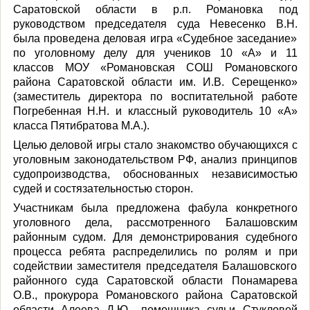
Саратовской области в р.п. Романовка под
руководством председателя суда Невесенко В.Н.
была проведена деловая игра «Судебное заседание»
по уголовному делу для учеников 10 «А» и 11
классов МОУ «Романовская СОШ Романовского
района Саратовской области им. И.В. Серещенко»
(заместитель директора по воспитательной работе
Погребенная Н.Н. и классный руководитель 10 «А»
класса Пятибратова М.А.).
Целью деловой игры стало знакомство обучающихся с
уголовным законодательством РФ, анализ принципов
судопроизводства, обоснованных независимостью
судей и состязательностью сторон.
Участникам была предложена фабула конкретного
уголовного дела, рассмотренного Балашовским
районным судом. Для демонстрирования судебного
процесса ребята распределились по ролям и при
содействии заместителя председателя Балашовского
районного суда Саратовской области Понамарева
О.В., прокурора Романовского района Саратовской
области Алеева Д.Ю., помощника судьи Стукловой