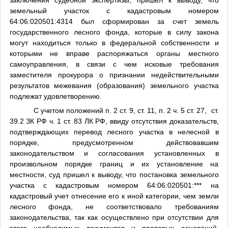
заключения судебной экспертизы, пришел к выводу, что
земельный участок с кадастровым номером
64:06:020501:4314 был сформирован за счет земель
государственного лесного фонда, которые в силу закона
могут находиться только в федеральной собственности и
которыми не вправе распоряжаться органы местного
самоуправления, в связи с чем исковые требования
заместителя прокурора о признании недействительными
результатов межевания (образования) земельного участка
подлежат удовлетворению.
С учетом положений п. 2 ст. 9, ст. 11, п. 2 ч. 5 ст. 27,
ст.
39.2 ЗК РФ ч. 1 ст. 83 ЛК РФ, ввиду отсутствия доказательств,
подтверждающих перевод лесного участка в нелесной в
порядке, предусмотренном действовавшим
законодательством и согласования установленных в
произвольном порядке границ и их установление на
местности, суд пришел к выводу, что постановка земельного
участка с кадастровым номером 64:06:020501:*** на
кадастровый учет отнесение его к иной категории, чем земли
лесного фонда, не соответствовало требованиям
законодательства, так как осуществлено при отсутствии для