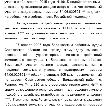
участка от 24 апреля 2015 года №19/15 недействительным,
а также о доказанности доводов истца о том, что земельный
участок с кадастровым номером 64:06:020501:*** подлежит
истребованию в собственность Российской Федерации.
Последствием истребования указанных земельных
участков является исключение в ЕГРН записи о праве
аренды Г*** на указанный земельный участок со снятием
земельного участка с кадастрового учета.
27 апреля 2023 года Балашовским районным судом
Саратовской области по гражданскому делу вынесено
решение об
удовлетворении
исковых требований
заместителя
прокурора г. Балашова
в полном объ­еме.
Земельный участок лесного фонда, расположенный в
пределах земельного участка с кадастровым номером
64:06:020501:*** общей площадью 905 кв.м., расположенный
по адресу: Саратовская область, Балашовский район, с.
Репное,
ул. ***, в 220 м. юго-восточнее жилого дома №***, с
видом разрешенного использования – для ведения личного
подсобного хозяйства истребован из незаконного владения
Г***. Признаны недействительными результаты межевания
(образование) земельного участка с кадастровым номером