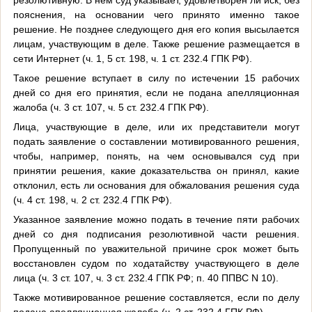
резолютивную. В нем суд указывает, удовлетворен ли иск, без
пояснения, на основании чего принято именно такое
решение. Не позднее следующего дня его копия высылается
лицам, участвующим в деле. Также решение размещается в
сети Интернет (ч. 1, 5 ст. 198, ч. 1 ст. 232.4 ГПК РФ).
Такое решение вступает в силу по истечении 15 рабочих
дней со дня его принятия, если не подана апелляционная
жалоба (ч. 3 ст. 107, ч. 5 ст. 232.4 ГПК РФ).
Лица, участвующие в деле, или их представители могут
подать заявление о составлении мотивированного решения,
чтобы, например, понять, на чем основывался суд при
принятии решения, какие доказательства он принял, какие
отклонил, есть ли основания для обжалования решения суда
(ч. 4 ст. 198, ч. 2 ст. 232.4 ГПК РФ).
Указанное заявление можно подать в течение пяти рабочих
дней со дня подписания резолютивной части решения.
Пропущенный по уважительной причине срок может быть
восстановлен судом по ходатайству участвующего в деле
лица (ч. 3 ст. 107, ч. 3 ст. 232.4 ГПК РФ; п. 40 ППВС N 10).
Также мотивированное решение составляется, если по делу